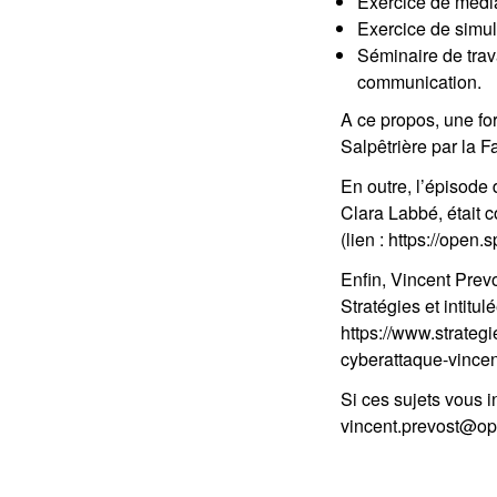
Exercice de media
Exercice de simula
Séminaire de trav
communication.
A ce propos, une fo
Salpêtrière par la 
En outre, l’épisode
Clara Labbé, était 
(lien : https://op
Enfin, Vincent Prevo
Stratégies et intitu
https://www.strateg
cyberattaque-vincent
Si ces sujets vous i
vincent.prevost@op