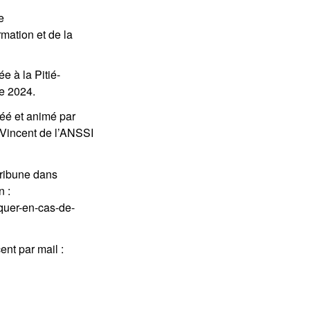
e
mation et de la
e à la Pitié-
re 2024.
réé et animé par
 Vincent de l’ANSSI
 tribune dans
n :
quer-en-cas-de-
ent par mail :