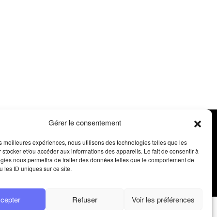
Gérer le consentement
les meilleures expériences, nous utilisons des technologies telles que les
Contact
 stocker et/ou accéder aux informations des appareils. Le fait de consentir à
gies nous permettra de traiter des données telles que le comportement de
u les ID uniques sur ce site.
cepter
Refuser
Voir les préférences
UNICATION
COMFLUENCE
OPINION VALLEY