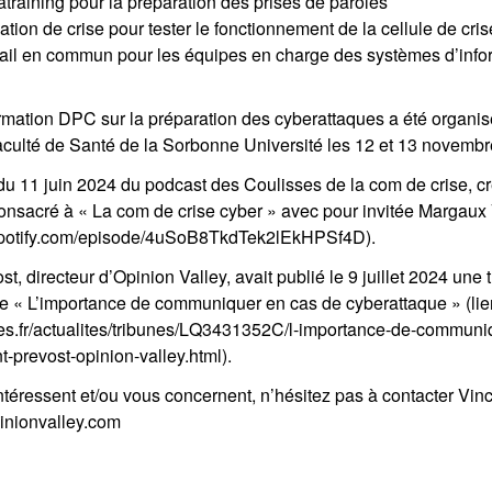
training pour la préparation des prises de paroles
tion de crise pour tester le fonctionnement de la cellule de cris
ail en commun pour les équipes en charge des systèmes d’infor
rmation DPC sur la préparation des cyberattaques a été organisé
Faculté de Santé de la Sorbonne Université les 12 et 13 novemb
 du 11 juin 2024 du podcast des Coulisses de la com de crise, c
consacré à « La com de crise cyber » avec pour invitée Margaux
en.spotify.com/episode/4uSoB8TkdTek2lEkHPSf4D).
st, directeur d’Opinion Valley, avait publié le 9 juillet 2024 une
lée « L’importance de communiquer en cas de cyberattaque » (lie
ies.fr/actualites/tribunes/LQ3431352C/l-importance-de-communi
-prevost-opinion-valley.html).
ntéressent et/ou vous concernent, n’hésitez pas à contacter Vinc
inionvalley.com